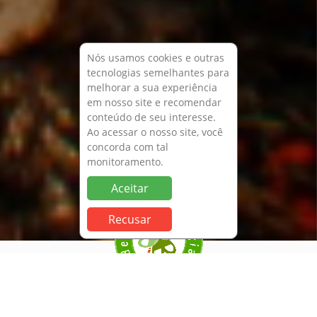
Nós usamos cookies e outras
tecnologias semelhantes para
melhorar a sua experiência
em nosso site e recomendar
conteúdo de seu interesse.
Ao acessar o nosso site, você
concorda com tal
monitoramento.
Aceitar
Recusar
Uma empresa brasileira
compromissada com seus clientes,