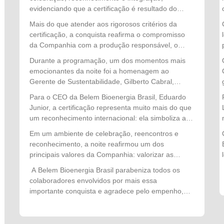
participaram diretamente do processo que culminou
evidenciando que a certificação é resultado do
na conquista da 3ª Manutenção da Certificação
comprometimento diário das equipes com a
Mais do que atender aos rigorosos critérios da
RSPO (Roundtable on Sustainable Palm Oil), um
excelência operacional, a responsabilidade
certificação, a conquista reafirma o compromisso
dos mais importantes reconhecimentos
socioambiental e a melhoria contínua dos
da Companhia com a produção responsável, o
internacionais voltados à produção sustentável de
processos.
respeito às pessoas, ao meio ambiente e às
óleo de palma.
Durante a programação, um dos momentos mais
comunidades, consolidando a Belem Bioenergia
emocionantes da noite foi a homenagem ao
Brasil como referência nacional em sustentabilidade
Gerente de Sustentabilidade, Gilberto Cabral,
no setor de palma de óleo.
reconhecido por sua dedicação, liderança e
Para o CEO da Belem Bioenergia Brasil, Eduardo
atuação estratégica na condução de todo o
Junior, a certificação representa muito mais do que
processo de auditoria. Seu trabalho, aliado ao
um reconhecimento internacional: ela simboliza a
empenho de diversas equipes, foi determinante
dedicação coletiva de todos que constroem
Em um ambiente de celebração, reencontros e
para o sucesso de mais essa importante etapa da
diariamente a história da Companhia. "Cada
reconhecimento, a noite reafirmou um dos
certificação.
certificação conquistada é resultado do trabalho, da
principais valores da Companhia: valorizar as
competência e do comprometimento das nossas
pessoas que fazem a diferença. Mais do que
A Belem Bioenergia Brasil parabeniza todos os
pessoas. A manutenção da certificação RSPO
comemorar uma conquista, o momento simbolizou
colaboradores envolvidos por mais essa
demonstra que sustentabilidade, excelência
o orgulho de fazer parte de uma organização que
importante conquista e agradece pelo empenho,
operacional e responsabilidade fazem parte da
acredita no trabalho em equipe, investe no
dedicação e compromisso que tornam possível
nossa cultura e orientam cada decisão que
desenvolvimento de seus profissionais e segue
escrever, juntos, novos capítulos de sucesso na
tomamos. Esta conquista pertence a todos os
construindo um futuro cada vez mais sustentável.
história da Companhia.
colaboradores que, com dedicação e espírito de