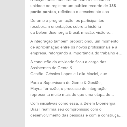
Gente & Gestão, a integração teve como objetivo
unidade ao registrar um público recorde de
138
acolher os colaboradores, apresentar a cultura
participantes
, refletindo o crescimento das
organizacional da empresa e reforçar os princípios
operações e a preparação da empresa para mais
Durante a programação, os participantes
que norteiam nossas operações, especialmente o
um ciclo produtivo. Os novos colaboradores
receberam orientações sobre a história
compromisso com a segurança, o respeito às
chegam para fortalecer as equipes de campo e
da Belem Bioenergia Brasil, missão, visão e
pessoas e a excelência no trabalho.
contribuir diretamente para o alcance das metas da
valores, políticas internas, benefícios oferecidos,
A integração também proporcionou um momento
Safra 2026.
direitos e deveres dos colaboradores, além das
de aproximação entre os novos profissionais e a
normas de Segurança, Saúde e Meio Ambiente
empresa, reforçando a importância do trabalho em
(SMS), fundamentais para a realização das
equipe, do respeito às pessoas e da atuação
A condução da atividade ficou a cargo das
atividades com responsabilidade e prevenção.
alinhada aos valores organizacionais desde o
Assistentes de Gente &
primeiro dia.
Gestão, Géssica Lopes e Leila Maciel, que
apresentaram de forma dinâmica e acolhedora os
Para a Supervisora de Gente & Gestão,
principais temas da integração, esclarecendo
Mayra Torrezão, o processo de integração
dúvidas e preparando os colaboradores para o
representa muito mais do que uma etapa de
início das atividades no campo.
admissão: é o primeiro passo para construir uma
Com iniciativas como essa, a Belem Bioenergia
trajetória de pertencimento, desenvolvimento e
Brasil reafirma seu compromisso com o
compromisso com a cultura da empresa. "A
desenvolvimento das pessoas e com a construção
integração é o momento em que acolhemos cada
de um ambiente de trabalho seguro, acolhedor e
novo colaborador e mostramos que, além de fazer
alinhado aos valores que sustentam o crescimento