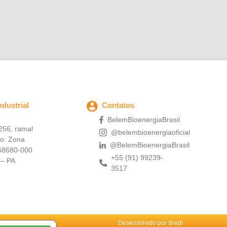
mais exigentes."
dustrial
Contatos
BelemBioenergiaBrasil
256, ramal
@belembioenergiaoficial
ro: Zona
@BelemBioenergiaBrasil
68680-000
+55 (91) 99239-
 – PA
3517
Desenvolvido por Bredi