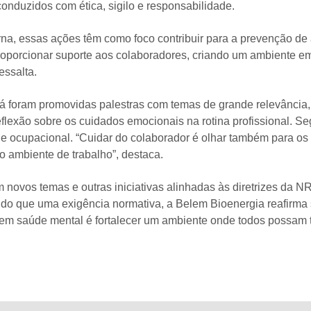
conduzidos com ética, sigilo e responsabilidade.
irna, essas ações têm como foco contribuir para a prevenção d
proporcionar suporte aos colaboradores, criando um ambiente em
essalta.
já foram promovidas palestras com temas de grande relevância
eflexão sobre os cuidados emocionais na rotina profissional. S
de ocupacional. “Cuidar do colaborador é olhar também para os
 ambiente de trabalho”, destaca.
vos temas e outras iniciativas alinhadas às diretrizes da NR-
s do que uma exigência normativa, a Belem Bioenergia reafirm
 em saúde mental é fortalecer um ambiente onde todos possam t