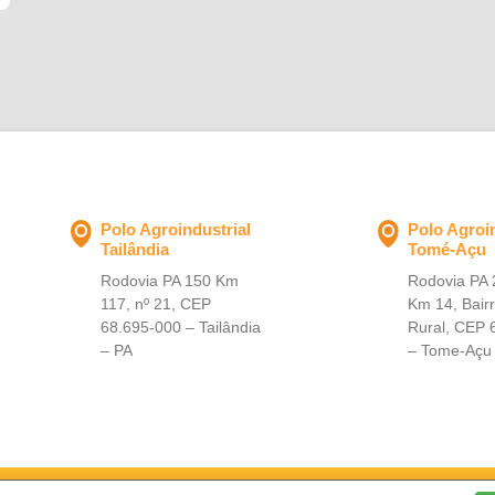
equipe, fortalecem diariamente a Belem Bioenergia
Brasil e nos permitem seguir como referência no
setor."
Polo Agroindustrial
Polo Agroin
Tailândia
Tomé-Açu
Rodovia PA 150 Km
Rodovia PA 
117, nº 21, CEP
Km 14, Bair
68.695-000 – Tailândia
Rural, CEP 
– PA
– Tome-Açu