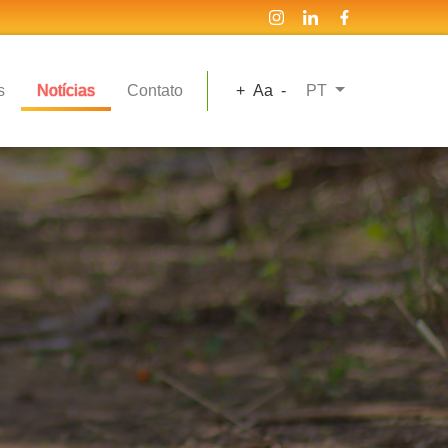
s
Notícias
Contato
+
Aa
-
PT