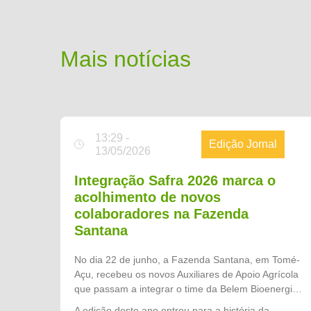
Mais notícias
13:29 -
Edição Jornal
13/05/2026
Integração Safra 2026 marca o
acolhimento de novos
colaboradores na Fazenda
Santana
No dia 22 de junho, a Fazenda Santana, em Tomé-
Açu, recebeu os novos Auxiliares de Apoio Agrícola
que passam a integrar o time da Belem Bioenergia
Brasil para a Safra 2026. Promovida pelo setor de
A edição deste ano entrou para a história da