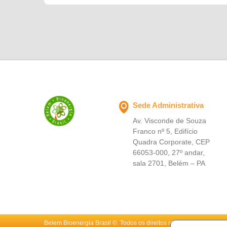
parte de uma equipe, ele passa a integrar uma
da companhia.
empresa que valoriza as pessoas, a segurança e o
desenvolvimento profissional. Nosso objetivo é que
todos iniciem essa jornada conhecendo nossos
valores, entendendo a importância de cada
atividade e se sintam preparados para contribuir
com uma Safra 2026 segura, produtiva e de
excelência."
Sede Administrativa
Av. Visconde de Souza
Franco nº 5, Edifício
Quadra Corporate, CEP
66053-000, 27º andar,
sala 2701, Belém – PA
Belem Bioenergia Brasil ©. Todos os direitos reservados 2026