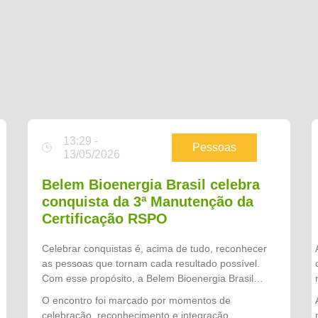
13:29 -
Pessoas
13/05/2026
Belem Bioenergia Brasil celebra
conquista da 3ª Manutenção da
Certificação RSPO
Celebrar conquistas é, acima de tudo, reconhecer
as pessoas que tornam cada resultado possível.
Com esse propósito, a Belem Bioenergia Brasil
promoveu uma noite especial de confraternização
O encontro foi marcado por momentos de
para homenagear os colaboradores que
celebração, reconhecimento e integração,