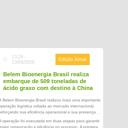
13:29 -
Edição Jornal
13/05/2026
Belem Bioenergia Brasil realiza
embarque de 509 toneladas de
ácido graxo com destino à China
A Belem Bioenergia Brasil realizou mais uma importante
operação logística voltada ao mercado internacional,
reforçando sua eficiência operacional e sua presença no
comércio exterior. Ao todo, foram embarcados 22
A operação foi executada em duas etapas para garantir
contêineres, totalizando 509 toneladas de ácido graxo,
maior organização e eficiência no processo. A primeira