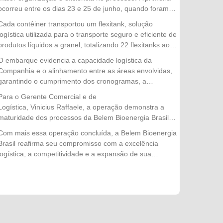
com destino à China.
ocorreu entre os dias 23 e 25 de junho, quando foram
embarcados 10 contêineres. Já a segunda etapa foi
Cada contêiner transportou um flexitank, solução
realizada nos dias 30 de junho, 1º e 2 de julho, com o
logística utilizada para o transporte seguro e eficiente de
envio de mais 12 contêineres, concluindo a operação
produtos líquidos a granel, totalizando 22 flexitanks ao
com sucesso.
longo das duas etapas da operação.
O embarque evidencia a capacidade logística da
Companhia e o alinhamento entre as áreas envolvidas,
garantindo o cumprimento dos cronogramas, a
integridade do produto e a excelência no atendimento
Para o Gerente Comercial e de
aos clientes internacionais.
Logística, Vinicius Raffaele, a operação demonstra a
maturidade dos processos da Belem Bioenergia Brasil e
reforça a confiança conquistada pela empresa no
Com mais essa operação concluída, a Belem Bioenergia
mercado externo. "Cada embarque representa muito
Brasil reafirma seu compromisso com a excelência
mais do que a movimentação de um produto. É o
logística, a competitividade e a expansão de sua
resultado do trabalho integrado entre nossas equipes,
atuação no mercado internacional, levando produtos de
do planejamento logístico e do compromisso com a
alta qualidade e produzidos de forma sustentável para
qualidade em todas as etapas da operação. Concluir
diferentes países.
mais essa exportação com segurança, eficiência e
dentro do cronograma fortalece nossa relação com os
clientes internacionais e reafirma a capacidade
da Belem Bioenergia Brasil de atender aos mercados