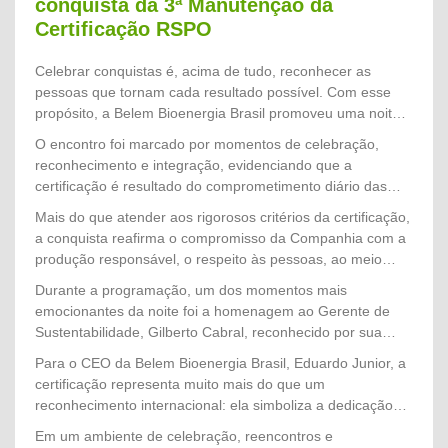
conquista da 3ª Manutenção da
Certificação RSPO
Celebrar conquistas é, acima de tudo, reconhecer as
pessoas que tornam cada resultado possível. Com esse
propósito, a Belem Bioenergia Brasil promoveu uma noite
especial de confraternização para homenagear os
O encontro foi marcado por momentos de celebração,
colaboradores que participaram diretamente do processo
reconhecimento e integração, evidenciando que a
que culminou na conquista da 3ª Manutenção da
certificação é resultado do comprometimento diário das
Certificação RSPO (Roundtable on Sustainable Palm Oil),
equipes com a excelência operacional, a responsabilidade
Mais do que atender aos rigorosos critérios da certificação,
um dos mais importantes reconhecimentos internacionais
socioambiental e a melhoria contínua dos processos.
a conquista reafirma o compromisso da Companhia com a
voltados à produção sustentável de óleo de palma.
produção responsável, o respeito às pessoas, ao meio
ambiente e às comunidades, consolidando
Durante a programação, um dos momentos mais
a Belem Bioenergia Brasil como referência nacional em
emocionantes da noite foi a homenagem ao Gerente de
sustentabilidade no setor de palma de óleo.
Sustentabilidade, Gilberto Cabral, reconhecido por sua
dedicação, liderança e atuação estratégica na condução de
Para o CEO da Belem Bioenergia Brasil, Eduardo Junior, a
todo o processo de auditoria. Seu trabalho, aliado ao
certificação representa muito mais do que um
empenho de diversas equipes, foi determinante para o
reconhecimento internacional: ela simboliza a dedicação
sucesso de mais essa importante etapa da certificação.
coletiva de todos que constroem diariamente a história da
Em um ambiente de celebração, reencontros e
Companhia. "Cada certificação conquistada é resultado do