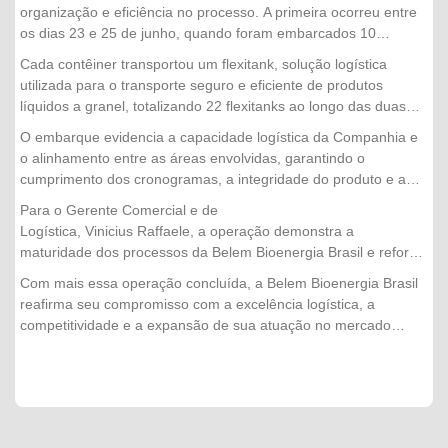
toneladas de ácido graxo, com destino à China.
organização e eficiência no processo. A primeira ocorreu entre
os dias 23 e 25 de junho, quando foram embarcados 10
contêineres. Já a segunda etapa foi realizada nos dias 30 de
Cada contêiner transportou um flexitank, solução logística
junho, 1º e 2 de julho, com o envio de mais 12 contêineres,
utilizada para o transporte seguro e eficiente de produtos
concluindo a operação com sucesso.
líquidos a granel, totalizando 22 flexitanks ao longo das duas
etapas da operação.
O embarque evidencia a capacidade logística da Companhia e
o alinhamento entre as áreas envolvidas, garantindo o
cumprimento dos cronogramas, a integridade do produto e a
excelência no atendimento aos clientes internacionais.
Para o Gerente Comercial e de
Logística, Vinicius Raffaele, a operação demonstra a
maturidade dos processos da Belem Bioenergia Brasil e reforça
a confiança conquistada pela empresa no mercado
Com mais essa operação concluída, a Belem Bioenergia Brasil
externo. "Cada embarque representa muito mais do que a
reafirma seu compromisso com a excelência logística, a
movimentação de um produto. É o resultado do trabalho
competitividade e a expansão de sua atuação no mercado
integrado entre nossas equipes, do planejamento logístico e do
internacional, levando produtos de alta qualidade e produzidos
compromisso com a qualidade em todas as etapas da
de forma sustentável para diferentes países.
operação. Concluir mais essa exportação com segurança,
eficiência e dentro do cronograma fortalece nossa relação com
os clientes internacionais e reafirma a capacidade
da Belem Bioenergia Brasil de atender aos mercados mais