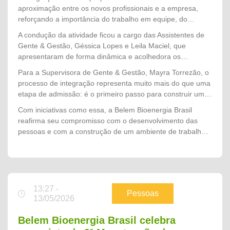
normas de Segurança, Saúde e Meio Ambiente (SMS),
aproximação entre os novos profissionais e a empresa,
fundamentais para a realização das atividades com
reforçando a importância do trabalho em equipe, do
responsabilidade e prevenção.
respeito às pessoas e da atuação alinhada aos valores
A condução da atividade ficou a cargo das Assistentes de
organizacionais desde o primeiro dia.
Gente & Gestão, Géssica Lopes e Leila Maciel, que
apresentaram de forma dinâmica e acolhedora os
principais temas da integração, esclarecendo dúvidas e
Para a Supervisora de Gente & Gestão, Mayra Torrezão, o
preparando os colaboradores para o início das atividades
processo de integração representa muito mais do que uma
no campo.
etapa de admissão: é o primeiro passo para construir uma
trajetória de pertencimento, desenvolvimento e
Com iniciativas como essa, a Belem Bioenergia Brasil
compromisso com a cultura da empresa. "A integração é o
reafirma seu compromisso com o desenvolvimento das
momento em que acolhemos cada novo colaborador e
pessoas e com a construção de um ambiente de trabalho
mostramos que, além de fazer parte de uma equipe, ele
seguro, acolhedor e alinhado aos valores que sustentam o
passa a integrar uma empresa que valoriza as pessoas, a
crescimento da companhia.
segurança e o desenvolvimento profissional. Nosso
objetivo é que todos iniciem essa jornada conhecendo
nossos valores, entendendo a importância de cada
13:27 -
atividade e se sintam preparados para contribuir com uma
Pessoas
13/05/2026
Safra 2026 segura, produtiva e de excelência."
Belem Bioenergia Brasil celebra