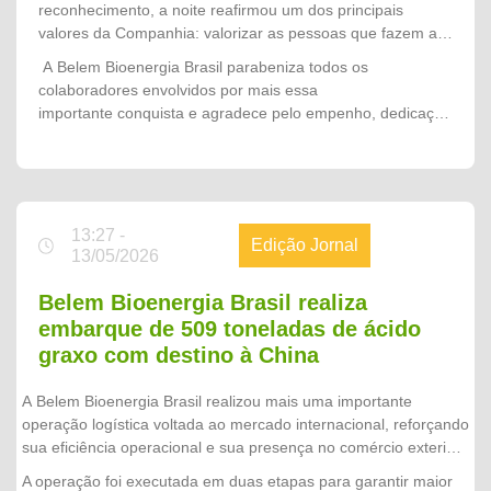
reconhecimento, a noite reafirmou um dos principais
trabalho, da competência e do comprometimento das
valores da Companhia: valorizar as pessoas que fazem a
nossas pessoas. A manutenção da certificação RSPO
diferença. Mais do que comemorar uma conquista, o
A Belem Bioenergia Brasil parabeniza todos os
demonstra que sustentabilidade, excelência operacional e
momento simbolizou o orgulho de fazer parte de uma
colaboradores envolvidos por mais essa
responsabilidade fazem parte da nossa cultura e orientam
organização que acredita no trabalho em equipe, investe
importante conquista e agradece pelo empenho, dedicação
cada decisão que tomamos. Esta conquista pertence a
no desenvolvimento de seus profissionais e segue
e compromisso que tornam possível escrever, juntos,
todos os colaboradores que, com dedicação e espírito de
construindo um futuro cada vez mais sustentável.
novos capítulos de sucesso na história da Companhia.
equipe, fortalecem diariamente a Belem Bioenergia Brasil e
nos permitem seguir como referência no setor."
13:27 -
Edição Jornal
13/05/2026
Belem Bioenergia Brasil realiza
embarque de 509 toneladas de ácido
graxo com destino à China
A Belem Bioenergia Brasil realizou mais uma importante
operação logística voltada ao mercado internacional, reforçando
sua eficiência operacional e sua presença no comércio exterior.
Ao todo, foram embarcados 22 contêineres, totalizando 509
A operação foi executada em duas etapas para garantir maior