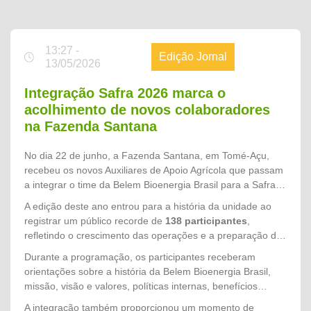
13:27 -
Edição Jornal
13/05/2026
Integração Safra 2026 marca o
acolhimento de novos colaboradores
na Fazenda Santana
No dia 22 de junho, a Fazenda Santana, em Tomé-Açu,
recebeu os novos Auxiliares de Apoio Agrícola que passam
a integrar o time da Belem Bioenergia Brasil para a Safra
2026. Promovida pelo setor de Gente & Gestão, a
A edição deste ano entrou para a história da unidade ao
integração teve como objetivo acolher os colaboradores,
registrar um público recorde de
138 participantes
,
apresentar a cultura organizacional da empresa e reforçar
refletindo o crescimento das operações e a preparação da
os princípios que norteiam nossas operações,
empresa para mais um ciclo produtivo. Os novos
Durante a programação, os participantes receberam
especialmente o compromisso com a segurança, o respeito
colaboradores chegam para fortalecer as equipes de
orientações sobre a história da Belem Bioenergia Brasil,
às pessoas e a excelência no trabalho.
campo e contribuir diretamente para o alcance das metas
missão, visão e valores, políticas internas, benefícios
da Safra 2026.
oferecidos, direitos e deveres dos colaboradores, além das
A integração também proporcionou um momento de